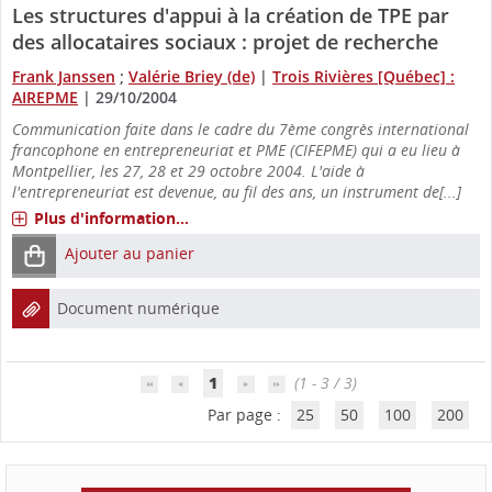
Les structures d'appui à la création de TPE par
des allocataires sociaux : projet de recherche
Frank Janssen
;
Valérie Briey (de)
|
Trois Rivières [Québec] :
AIREPME
|
29/10/2004
Communication faite dans le cadre du 7ème congrès international
francophone en entrepreneuriat et PME (CIFEPME) qui a eu lieu à
Montpellier, les 27, 28 et 29 octobre 2004. L'aide à
l'entrepreneuriat est devenue, au fil des ans, un instrument de[...]
Plus d'information...
Ajouter au panier
Document numérique
1
(1 - 3 / 3)
Par page :
25
50
100
200