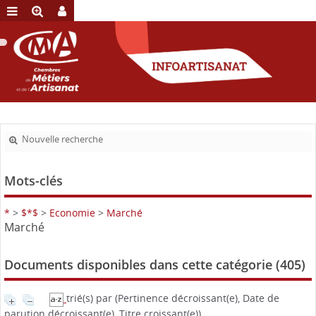
Nouvelle recherche
Mots-clés
*
>
$*$
>
Economie
>
Marché
Marché
Documents disponibles dans cette catégorie (
405
)
trié(s) par
(Pertinence décroissant(e), Date de
parution décroissant(e), Titre croissant(e))