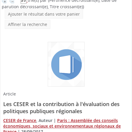
trié(s) par
(Pertinence décroissant(e), Date de
parution décroissant(e), Titre croissant(e))
Ajouter le résultat dans votre panier
Affiner la recherche
Article
Les CESER et la contribution à l'évaluation des
politiques publiques régionales
CESER de France
, Auteur
|
Paris : Assemblée des conseils
économiques, sociaux et environnementaux régionaux de
France
|
28/09/2017