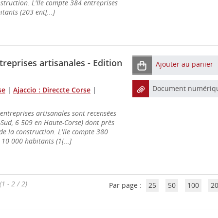
nstruction. L'Ile compte 384 entreprises
tants (203 ent[...]
treprises artisanales - Edition
Ajouter au panier
Document numériq
se
|
Ajaccio : Direccte Corse
|
entreprises artisanales sont recensées
-Sud, 6 509 en Haute-Corse) dont près
de la construction. L'Ile compte 380
10 000 habitants (1[...]
(1 - 2 / 2)
Par page :
25
50
100
2