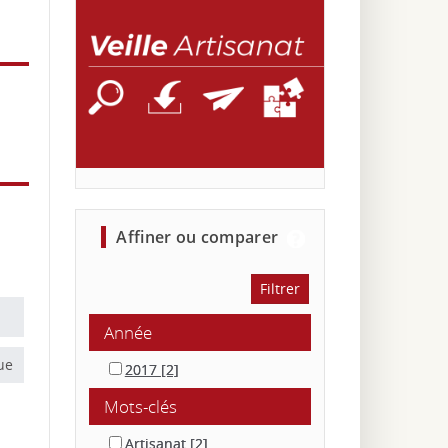
affiner ou comparer
Année
ue
2017
[2]
Mots-clés
Artisanat
[2]