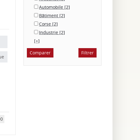
Automobile
[2]
Bâtiment
[2]
Corse
[2]
Industrie
[2]
[+]
ue
00