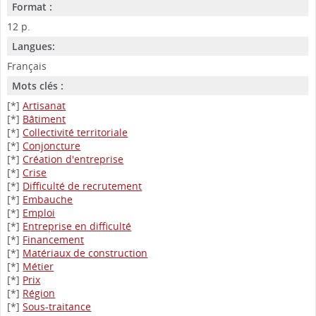
Format :
12 p.
Langues:
Français
Mots clés :
[*]
Artisanat
[*]
Bâtiment
[*]
Collectivité territoriale
[*]
Conjoncture
[*]
Création d'entreprise
[*]
Crise
[*]
Difficulté de recrutement
[*]
Embauche
[*]
Emploi
[*]
Entreprise en difficulté
[*]
Financement
[*]
Matériaux de construction
[*]
Métier
[*]
Prix
[*]
Région
[*]
Sous-traitance