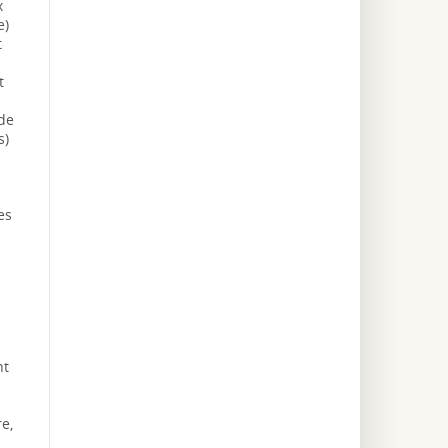
x
e)
t
t
 de
s)
es
nt
e,