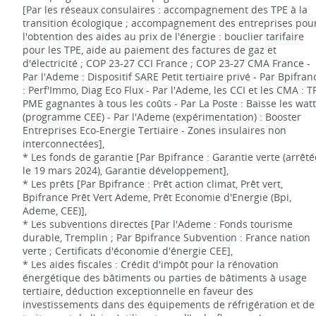
[Par les réseaux consulaires : accompagnement des TPE à la
transition écologique ; accompagnement des entreprises pou
l'obtention des aides au prix de l'énergie : bouclier tarifaire
pour les TPE, aide au paiement des factures de gaz et
d'électricité ; COP 23-27 CCI France ; COP 23-27 CMA France -
Par l'Ademe : Dispositif SARE Petit tertiaire privé - Par Bpifran
: Perf'Immo, Diag Eco Flux - Par l'Ademe, les CCI et les CMA : T
PME gagnantes à tous les coûts - Par La Poste : Baisse les wat
(programme CEE) - Par l'Ademe (expérimentation) : Booster
Entreprises Eco-Energie Tertiaire - Zones insulaires non
interconnectées],
* Les fonds de garantie [Par Bpifrance : Garantie verte (arrêté
le 19 mars 2024), Garantie développement],
* Les prêts [Par Bpifrance : Prêt action climat, Prêt vert,
Bpifrance Prêt Vert Ademe, Prêt Economie d'Energie (Bpi,
Ademe, CEE)],
* Les subventions directes [Par l'Ademe : Fonds tourisme
durable, Tremplin ; Par Bpifrance Subvention : France nation
verte ; Certificats d'économie d'énergie CEE],
* Les aides fiscales : Crédit d'impôt pour la rénovation
énergétique des bâtiments ou parties de bâtiments à usage
tertiaire, déduction exceptionnelle en faveur des
investissements dans des équipements de réfrigération et de