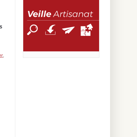
s
er
,