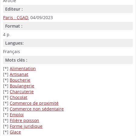
Article
Editeur :
Paris : CGAD
, 04/09/2023
Format :
4 p.
Langues:
Français
Mots clés :
[*]
Alimentation
[*]
Artisanat
[*]
Boucherie
[*]
Boulangerie
[*]
Charcuterie
[*]
Chocolat
[*]
Commerce de proximité
[*]
Commerce non sédentaire
[*]
Emploi
[*]
Filière poisson
[*]
Forme juridique
[*]
Glace