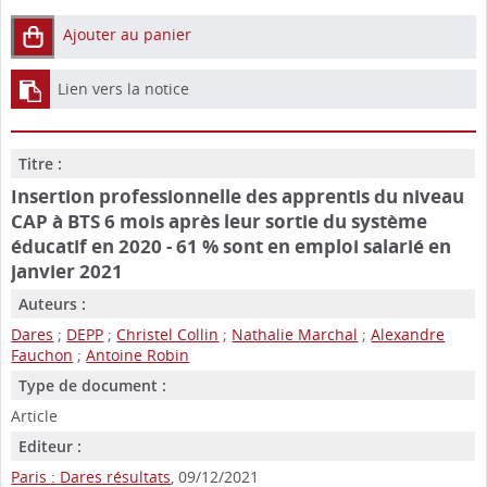
Ajouter au panier
Lien vers la notice
Titre :
Insertion professionnelle des apprentis du niveau
CAP à BTS 6 mois après leur sortie du système
éducatif en 2020 - 61 % sont en emploi salarié en
janvier 2021
Auteurs :
Dares
;
DEPP
;
Christel Collin
;
Nathalie Marchal
;
Alexandre
Fauchon
;
Antoine Robin
Type de document :
Article
Editeur :
Paris : Dares résultats
, 09/12/2021