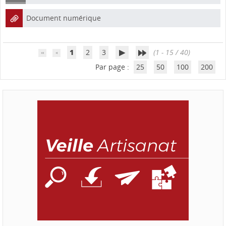
Document numérique
1
2
3
(1 - 15 / 40)
Par page :
25
50
100
200