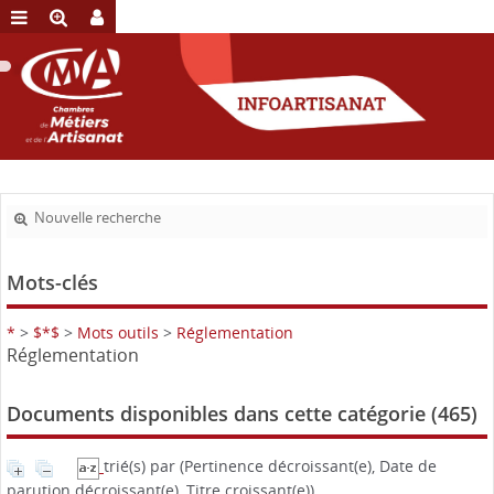
Nouvelle recherche
Mots-clés
*
>
$*$
>
Mots outils
>
Réglementation
Réglementation
Documents disponibles dans cette catégorie (
465
)
trié(s) par
(Pertinence décroissant(e), Date de
parution décroissant(e), Titre croissant(e))