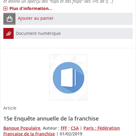
et donne un aperçu des "tops et des flops" des TPE de l[...]
Plus d'information...
Ajouter au panier
Document numérique
Article
15e Enquête annuelle de la franchise
Banque Populaire
, Auteur ;
FFF
;
CSA
|
Paris : Fédération
Française de la Franchise
|
01/02/2019