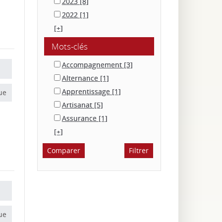
2023
[8]
2022
[1]
[+]
Mots-clés
Accompagnement
[3]
Alternance
[1]
Apprentissage
[1]
ue
Artisanat
[5]
Assurance
[1]
[+]
ue