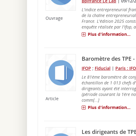
Bpifrance Le Lab
|
09/12/
L'indice entrepreneurial fra
de la chaîne entrepreneurial
Ouvrage
France. L'édition 2025 consti
enquête réalisée par l'Ifop, a
Plus d'information...
Baromètre des TPE -
IFOP
;
Fiducial
|
Paris : IF
Le 81ème baromètre de conj
échantillon de 1 013 chefs d
dirigeants ayant été interr
(période couvrant la 1ère n
Article
comm[...]
Plus d'information...
Les dirigeants de TPE 