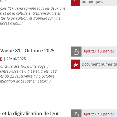
2025
numériques
nçais (IEF) rend compte tous les deux ans
e et de la culture entrepreneuriale en
tue la 5e édition, et s'appuie sur une
uprès d'un[...]
 Vague 81 - Octobre 2025
Ajouter au panier
OP
|
29/10/2025
Document numériq
oncture des TPE a interrogé un
'entreprises de 0 à 19 salariés, 618
ogés du 22 septembre au 5 octobre
omination de Sébastien Lecornu
et la digitalisation de leur
Ajouter au panier