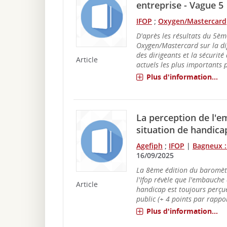
entreprise - Vague 5
IFOP
;
Oxygen/Mastercard
D'après les résultats du 5è
Oxygen/Mastercard sur la dig
des dirigeants et la sécurité
Article
actuels les plus importants p
Plus d'information...
La perception de l'e
situation de handica
Agefiph
;
IFOP
|
Bagneux :
16/09/2025
La 8ème édition du baromètr
l'Ifop révèle que l'embauche
Article
handicap est toujours perçu
public (+ 4 points par rappor
Plus d'information...