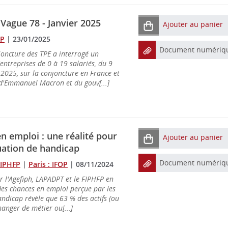
Vague 78 - Janvier 2025
Ajouter au panier
OP
|
23/01/2025
Document numériq
oncture des TPE a interrogé un
entreprises de 0 à 19 salariés, du 9
2025, sur la conjoncture en France et
 d'Emmanuel Macron et du gouv[...]
n emploi : une réalité pour
Ajouter au panier
uation de handicap
Document numériq
FIPHFP
|
Paris : IFOP
|
08/11/2024
 l'Agefiph, LAPADPT et le FIPHFP en
é des chances en emploi perçue par les
ndicap révèle que 63 % des actifs (ou
hanger de métier ou[...]