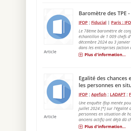
Baromètre des TPE - 
IFOP
;
Fiducial
|
Paris : IF
Le 78ème baromètre de conj
échantillon de 1 009 chefs d'
décembre 2024 au 3 janvier 
dans les entreprises (action
Article
Plus d'information...
Egalité des chances e
les personnes en sit
IFOP
;
Agefiph
;
LADAPT
;
Une enquête Ifop menée pour
juillet 2024 [*] sur l'égalit
personnes en situation de ha
Article
anciens actifs) ont déjà dû c
Plus d'information...