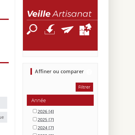
affiner ou comparer
Année
2026
[4]
ue
2025
[7]
2024
[7]