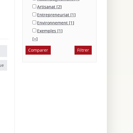
Artisanat
[2]
Entrepreneuriat
[1]
Environnement
[1]
Exemples
[1]
[+]
ue