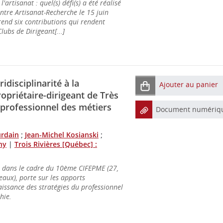
artisanat : quel(s) défi(s) a été réalisé
ntre Artisanat-Recherche le 15 juin
end six contributions qui rendent
lubs de Dirigeant[...]
idisciplinarité à la
Ajouter au panier
opriétaire-dirigeant de Très
e professionnel des métiers
Document numériq
urdain
;
Jean-Michel Kosianski
;
ny
|
Trois Rivières [Québec] :
 dans le cadre du 10ème CIFEPME (27,
aux), porte sur les apports
aissance des stratégies du professionnel
hie.