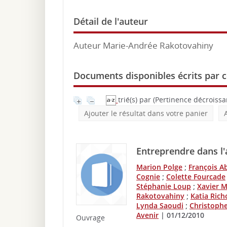
Détail de l'auteur
Auteur Marie-Andrée Rakotovahiny
Documents disponibles écrits par c
trié(s) par
(Pertinence décroissan
Ajouter le résultat dans votre panier
Entreprendre dans l'ar
Marion Polge
;
François A
Cognie
;
Colette Fourcade
Stéphanie Loup
;
Xavier M
Rakotovahiny
;
Katia Ric
Lynda Saoudi
;
Christophe
Avenir
|
01/12/2010
Ouvrage