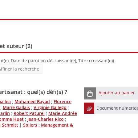
et auteur (
2
)
t(e), Date de parution décroissant(e), Titre croissant(e))
Affiner la recherche
tisanat : quel(s) défi(s) ?
Ajouter au panier
ballea
;
Mohamed Bayad
;
Florence
;
Marie Gallais
;
Virginie Gallego
;
Document numériq
arlin
;
Robert Paturel
;
Marie-Andrée
homme Huet
;
Jean-Charles Rico
;
 Schmitt
|
Soliers : Management &