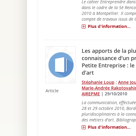
Le cahier Entreprendre dans l'
dans le cadre de la 5è Renco
2010 à Montpellier. Il compr
compte de travaux issus de C
Plus d'information...
Les apports de la plur
connaissance d'un pr
Petite Entreprise : l
d'art
Stéphanie Loup
;
Anne Jo
Marie-Andrée Rakotovahi
Article
AIREPME
|
29/10/2010
La communication, effectuée
28 et 29 octobre 2010, Borde
pluridisciplinaires à la conn
des métiers d'art. Bibliograp
Plus d'information...