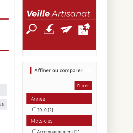
affiner ou comparer
Année
ue
2010
[2]
Mots-clés
Accompagnement
[1]